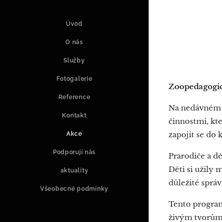
Úvod
O nás
Služby
Fotogalerie
Zoopedagogic
Reference
Na nedávném z
Kontakt
činnostmi, kte
zapojit se do
Akce
Podporují nás
Prarodiče a dě
Děti si užily 
aktuality
důležité správ
Všeobecné podmínky
Tento program
živým tvorům. 