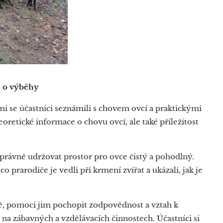
e o výběhy
se účastníci seznámili s chovem ovcí a praktickými
eoretické informace o chovu ovcí, ale také příležitost
k správně udržovat prostor pro ovce čistý a pohodlný.
o prarodiče je vedli při krmení zvířat a ukázali, jak je
ě, pomoci jim pochopit zodpovědnost a vztah k
 na zábavných a vzdělávacích činnostech. Účastníci si