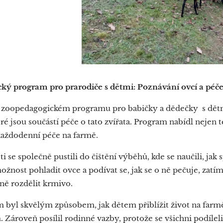
ký program pro prarodiče s dětmi: Poznávání ovcí a péč
oopedagogickém programu pro babičky a dědečky s dětmi 
ré jsou součástí péče o tato zvířata. Program nabídl nejen t
 každodenní péče na farmě.
ti se společně pustili do čištění výběhů, kde se naučili, ja
možnost pohladit ovce a podívat se, jak se o ně pečuje, zatímc
ně rozdělit krmivo.
 byl skvělým způsobem, jak dětem přiblížit život na farm
Zároveň posílil rodinné vazby, protože se všichni podíleli